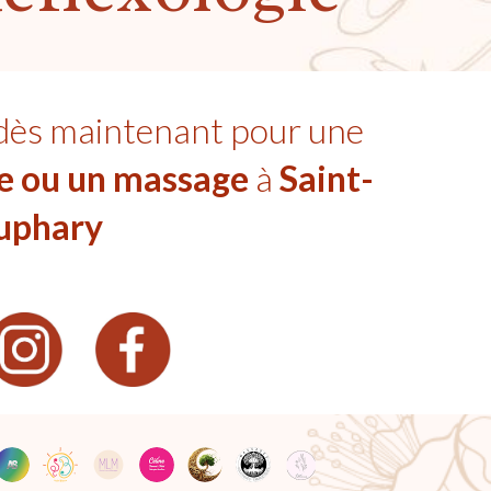
dès maintenant pour une
ie ou un massage
à
Saint-
uphary