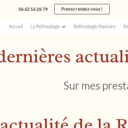
Prenez rendez-vous !
06 62 56 28 79
ip to main content
Skip to navigat
Accueil
La Réflexologie
Réflexologie Plantaire
Ré
ernières actuali
Sur mes prest
actualité de la 