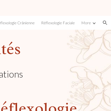
ion
flexologie Crânienne
Réflexologie Faciale
More
tés
ations
Réflexologie